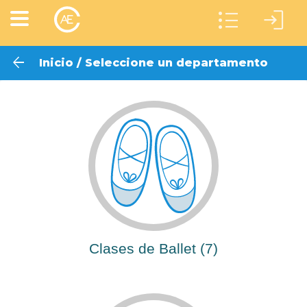
format_list_bulleted
login
arrow_back
Inicio
/ Seleccione un departamento
Clases de Ballet (7)