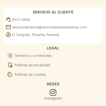
SERVICIO AL CLIENTE
support_agent
6521-6666
mail
atencionalcliente@centrodeartesescenicas.com
explore
El Cangrejo, Panamá, Panamá.
LEGAL
format_list_bulleted
Términos y condiciones
admin_panel_settings
Políticas de privacidad
cookie
Políticas de cookies
REDES
Instagram